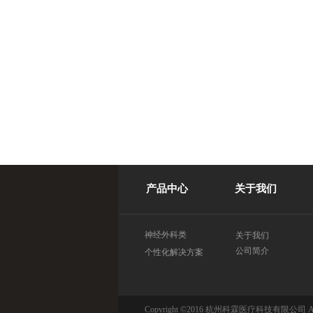
产品中心
关于我们
神经外科类
关于我们
公司简介
个性化解决方案
Copyright ©2016 杭州科霖医疗科技有限公司 All R