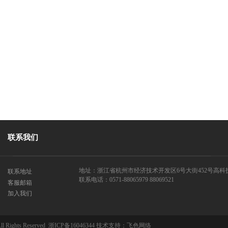
联系我们
地址：浙江省杭州市经济技术开发区6号大街452号高科技
联系地址
联系电话：0571-88065979 88069521
客服邮箱
加入我们
ights Reserved
浙ICP备16046344
技术支持：飞色网络